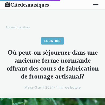
Citedesmusiques
📰
Accueil
›
Location
LOCATION
Où peut-on séjourner dans une
ancienne ferme normande
offrant des cours de fabrication
de fromage artisanal?
Maya
•
3 avril 2024
•
4 min de lecture