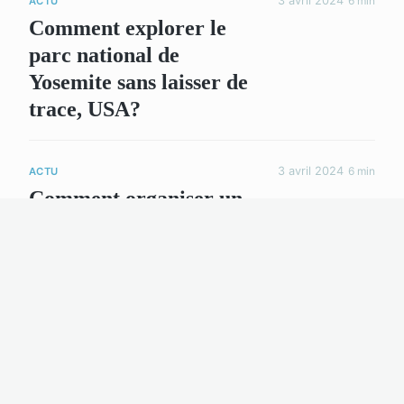
3 avril 2024
6 min
ACTU
Comment explorer le
parc national de
Yosemite sans laisser de
trace, USA?
3 avril 2024
6 min
ACTU
Comment organiser un
voyage d'observation
des requins-baleines
aux Philippines ?
8 juin 2024
3 min
ACTU
Découverte de biens de
luxe : appartements à