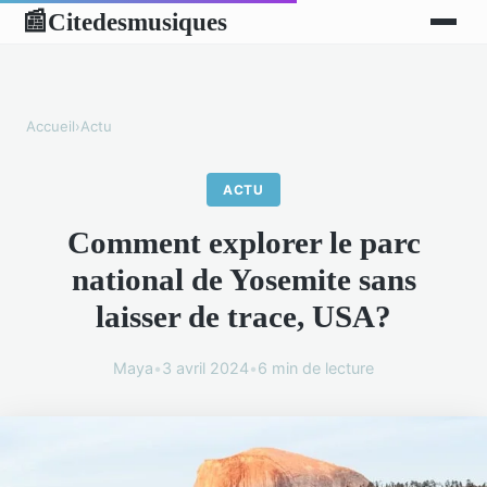
Citedesmusiques
📰
Accueil
›
Actu
ACTU
Comment explorer le parc
national de Yosemite sans
laisser de trace, USA?
Maya
•
3 avril 2024
•
6 min de lecture