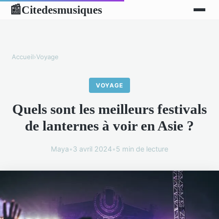
Citedesmusiques
📰
Accueil
›
Voyage
VOYAGE
Quels sont les meilleurs festivals
de lanternes à voir en Asie ?
Maya
•
3 avril 2024
•
5 min de lecture