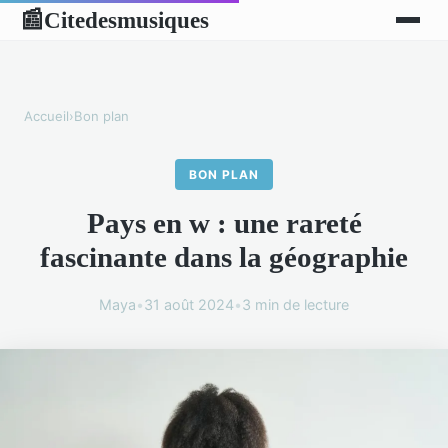
Citedesmusiques
📰
Accueil
›
Bon plan
BON PLAN
Pays en w : une rareté
fascinante dans la géographie
Maya
•
31 août 2024
•
3 min de lecture