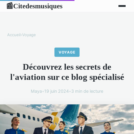
Citedesmusiques
📰
Accueil
›
Voyage
VOYAGE
Découvrez les secrets de
l'aviation sur ce blog spécialisé
Maya
•
19 juin 2024
•
3 min de lecture